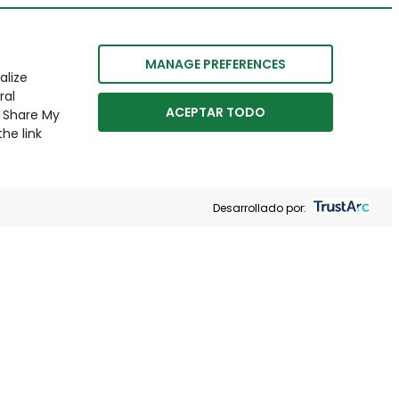
MANAGE PREFERENCES
alize
ral
ACEPTAR TODO
r Share My
he link
Desarrollado por: