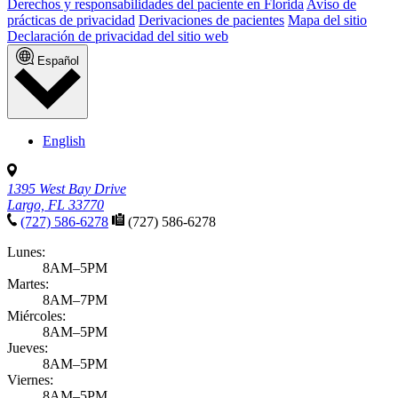
Derechos y responsabilidades del paciente en Florida
Aviso de
prácticas de privacidad
Derivaciones de pacientes
Mapa del sitio
Declaración de privacidad del sitio web
Español
English
1395 West Bay Drive
Largo, FL 33770
(727) 586-6278
(727) 586-6278
Lunes:
8AM–5PM
Martes:
8AM–7PM
Miércoles:
8AM–5PM
Jueves:
8AM–5PM
Viernes:
8AM–5PM