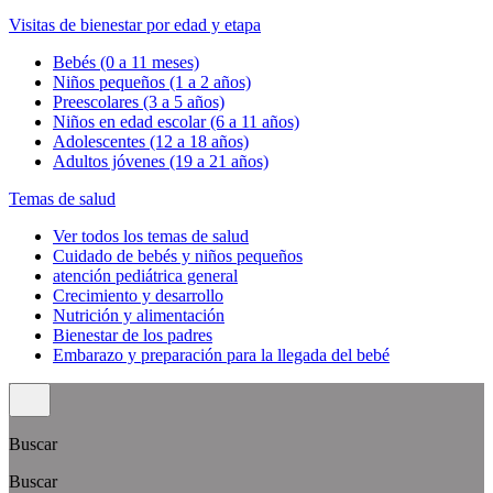
Visitas de bienestar por edad y etapa
Bebés (0 a 11 meses)
Niños pequeños (1 a 2 años)
Preescolares (3 a 5 años)
Niños en edad escolar (6 a 11 años)
Adolescentes (12 a 18 años)
Adultos jóvenes (19 a 21 años)
Temas de salud
Ver todos los temas de salud
Cuidado de bebés y niños pequeños
atención pediátrica general
Crecimiento y desarrollo
Nutrición y alimentación
Bienestar de los padres
Embarazo y preparación para la llegada del bebé
Buscar
Buscar