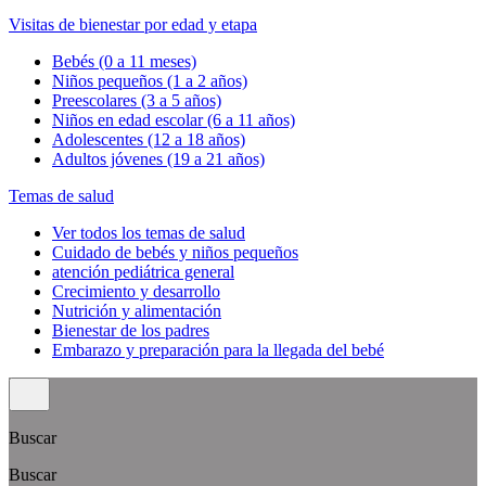
Visitas de bienestar por edad y etapa
Bebés (0 a 11 meses)
Niños pequeños (1 a 2 años)
Preescolares (3 a 5 años)
Niños en edad escolar (6 a 11 años)
Adolescentes (12 a 18 años)
Adultos jóvenes (19 a 21 años)
Temas de salud
Ver todos los temas de salud
Cuidado de bebés y niños pequeños
atención pediátrica general
Crecimiento y desarrollo
Nutrición y alimentación
Bienestar de los padres
Embarazo y preparación para la llegada del bebé
Buscar
Buscar