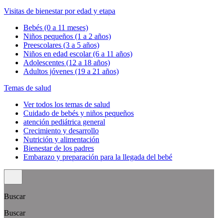
Visitas de bienestar por edad y etapa
Bebés (0 a 11 meses)
Niños pequeños (1 a 2 años)
Preescolares (3 a 5 años)
Niños en edad escolar (6 a 11 años)
Adolescentes (12 a 18 años)
Adultos jóvenes (19 a 21 años)
Temas de salud
Ver todos los temas de salud
Cuidado de bebés y niños pequeños
atención pediátrica general
Crecimiento y desarrollo
Nutrición y alimentación
Bienestar de los padres
Embarazo y preparación para la llegada del bebé
Buscar
Buscar