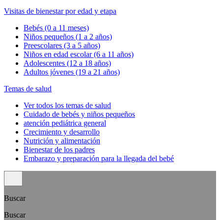
Visitas de bienestar por edad y etapa
Bebés (0 a 11 meses)
Niños pequeños (1 a 2 años)
Preescolares (3 a 5 años)
Niños en edad escolar (6 a 11 años)
Adolescentes (12 a 18 años)
Adultos jóvenes (19 a 21 años)
Temas de salud
Ver todos los temas de salud
Cuidado de bebés y niños pequeños
atención pediátrica general
Crecimiento y desarrollo
Nutrición y alimentación
Bienestar de los padres
Embarazo y preparación para la llegada del bebé
Buscar
Buscar