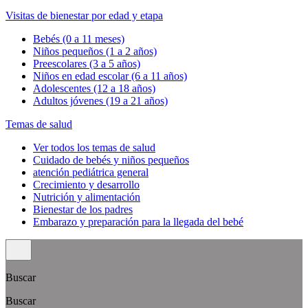
Visitas de bienestar por edad y etapa
Bebés (0 a 11 meses)
Niños pequeños (1 a 2 años)
Preescolares (3 a 5 años)
Niños en edad escolar (6 a 11 años)
Adolescentes (12 a 18 años)
Adultos jóvenes (19 a 21 años)
Temas de salud
Ver todos los temas de salud
Cuidado de bebés y niños pequeños
atención pediátrica general
Crecimiento y desarrollo
Nutrición y alimentación
Bienestar de los padres
Embarazo y preparación para la llegada del bebé
Buscar
Buscar