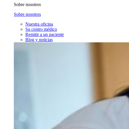
Sobre nosotros
Sobre nosotros
Nuestra oficina
Su centro médico
Remitir a un paciente
Blog y noticias