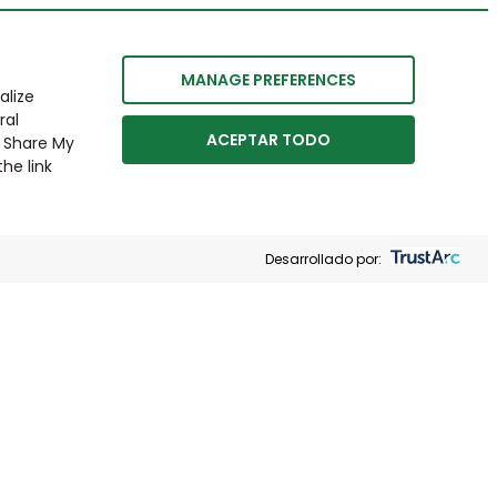
MANAGE PREFERENCES
alize
ral
ACEPTAR TODO
r Share My
he link
Desarrollado por: