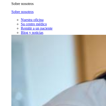
Sobre nosotros
Sobre nosotros
Nuestra oficina
Su centro médico
Remitir a un paciente
Blog y noticias