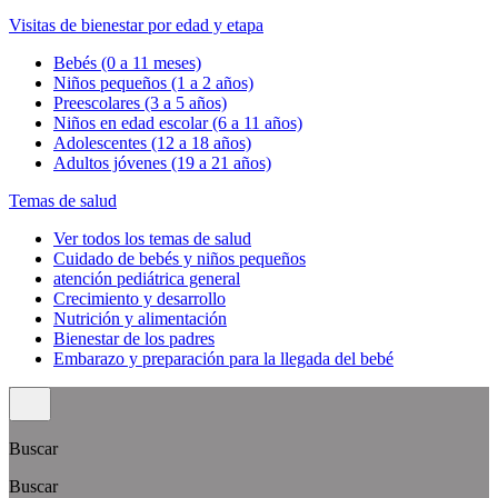
Visitas de bienestar por edad y etapa
Bebés (0 a 11 meses)
Niños pequeños (1 a 2 años)
Preescolares (3 a 5 años)
Niños en edad escolar (6 a 11 años)
Adolescentes (12 a 18 años)
Adultos jóvenes (19 a 21 años)
Temas de salud
Ver todos los temas de salud
Cuidado de bebés y niños pequeños
atención pediátrica general
Crecimiento y desarrollo
Nutrición y alimentación
Bienestar de los padres
Embarazo y preparación para la llegada del bebé
Buscar
Buscar