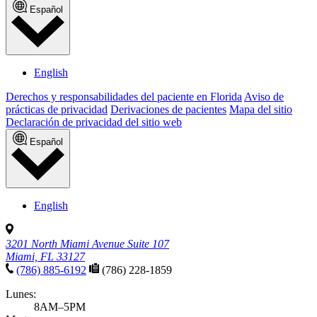
Español
English
Derechos y responsabilidades del paciente en Florida
Aviso de
prácticas de privacidad
Derivaciones de pacientes
Mapa del sitio
Declaración de privacidad del sitio web
Español
English
3201 North Miami Avenue Suite 107
Miami, FL 33127
(786) 885-6192
(786) 228-1859
Lunes:
8AM–5PM