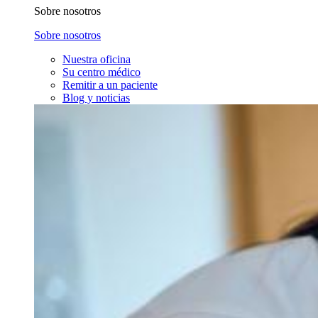
Sobre nosotros
Sobre nosotros
Nuestra oficina
Su centro médico
Remitir a un paciente
Blog y noticias