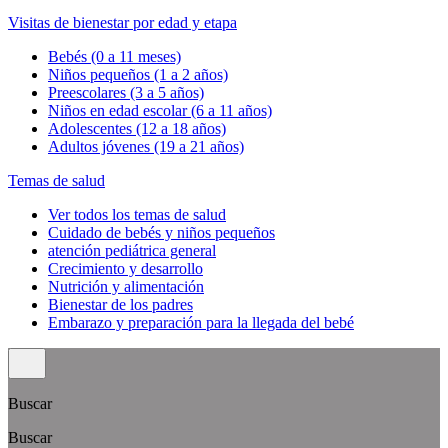
Visitas de bienestar por edad y etapa
Bebés (0 a 11 meses)
Niños pequeños (1 a 2 años)
Preescolares (3 a 5 años)
Niños en edad escolar (6 a 11 años)
Adolescentes (12 a 18 años)
Adultos jóvenes (19 a 21 años)
Temas de salud
Ver todos los temas de salud
Cuidado de bebés y niños pequeños
atención pediátrica general
Crecimiento y desarrollo
Nutrición y alimentación
Bienestar de los padres
Embarazo y preparación para la llegada del bebé
Buscar
Buscar