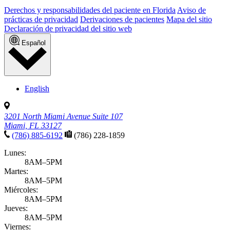
Derechos y responsabilidades del paciente en Florida
Aviso de
prácticas de privacidad
Derivaciones de pacientes
Mapa del sitio
Declaración de privacidad del sitio web
Español
English
3201 North Miami Avenue Suite 107
Miami, FL 33127
(786) 885-6192
(786) 228-1859
Lunes:
8AM–5PM
Martes:
8AM–5PM
Miércoles:
8AM–5PM
Jueves:
8AM–5PM
Viernes: