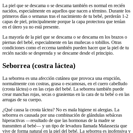
La piel que se descama o se descama también es normal en recién
nacidos, especialmente en aquellos que nacen a término.
Durante los
primeros días o semanas tras el nacimiento de tu bebé, perderán 1-2
capas de piel, principalmente porque la capa protectora que tenían
en el útero ya no está presente.
La mayoría de la piel que se descama o se descama en los brazos o
piernas del bebé, especialmente en las muñecas o tobillos. Otras
condiciones como el eccema también pueden hacer que la piel de tu
recién nacido se desprenda y se descame desde el principio.
Seborrea (costra láctea)
La seborrea es una afección cutánea que provoca una erupción,
normalmente con costras, grasa o escamosas, en el cuero cabelludo
(crosta láctea) o en las cejas del bebé. La seborrea también puede
crear manchas rojas, secas o grasientas en la cara de tu bebé o en las
arrugas de su cuerpo.
¿Qué causa la crosta láctea? No es mala higiene ni alergias. La
seborrea es causada por una combinación de glándulas sebáceas
hiperactivas —resultado de que las hormonas de la madre se
transmiten al bebé— y un tipo de levadura llamada Malassezia que
vive de forma natural en la piel del bebé. La seborrea es inofensiva y