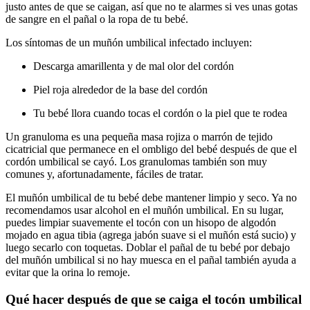
justo antes de que se caigan, así que no te alarmes si ves unas gotas
de sangre en el pañal o la ropa de tu bebé.
Los síntomas de un muñón umbilical infectado incluyen:
Descarga amarillenta y de mal olor del cordón
Piel roja alrededor de la base del cordón
Tu bebé llora cuando tocas el cordón o la piel que te rodea
Un granuloma es una pequeña masa rojiza o marrón de tejido
cicatricial que permanece en el ombligo del bebé después de que el
cordón umbilical se cayó. Los granulomas también son muy
comunes y, afortunadamente, fáciles de tratar.
El muñón umbilical de tu bebé debe mantener limpio y seco. Ya no
recomendamos usar alcohol en el muñón umbilical. En su lugar,
puedes limpiar suavemente el tocón con un hisopo de algodón
mojado en agua tibia (agrega jabón suave si el muñón está sucio) y
luego secarlo con toquetas. Doblar el pañal de tu bebé por debajo
del muñón umbilical si no hay muesca en el pañal también ayuda a
evitar que la orina lo remoje.
Qué hacer después de que se caiga el tocón umbilical