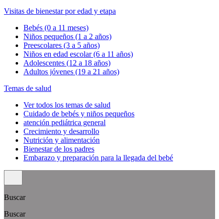
Visitas de bienestar por edad y etapa
Bebés (0 a 11 meses)
Niños pequeños (1 a 2 años)
Preescolares (3 a 5 años)
Niños en edad escolar (6 a 11 años)
Adolescentes (12 a 18 años)
Adultos jóvenes (19 a 21 años)
Temas de salud
Ver todos los temas de salud
Cuidado de bebés y niños pequeños
atención pediátrica general
Crecimiento y desarrollo
Nutrición y alimentación
Bienestar de los padres
Embarazo y preparación para la llegada del bebé
Buscar
Buscar