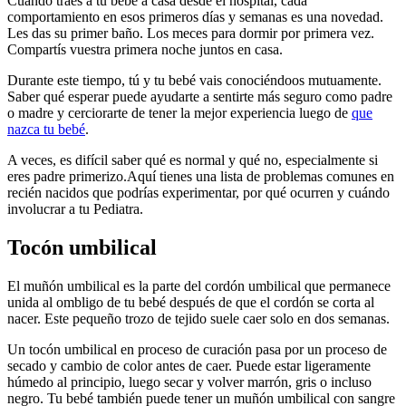
Cuando traes a tu bebé a casa desde el hospital, cada
comportamiento en esos primeros días y semanas es una novedad.
Les das su primer baño. Los meces para dormir por primera vez.
Compartís vuestra primera noche juntos en casa.
Durante este tiempo, tú y tu bebé vais conociéndoos mutuamente.
Saber qué esperar puede ayudarte a sentirte más seguro como padre
o madre y cerciorarte de tener la mejor experiencia luego de
que
nazca tu bebé
.
A veces, es difícil saber qué es normal y qué no, especialmente si
eres padre primerizo.
Aquí tienes una lista de problemas comunes en
recién nacidos que podrías experimentar, por qué ocurren y cuándo
involucrar a tu Pediatra.
Tocón umbilical
El muñón umbilical es la parte del cordón umbilical que permanece
unida al ombligo de tu bebé después de que el cordón se corta al
nacer. Este pequeño trozo de tejido suele caer solo en dos semanas.
Un tocón umbilical en proceso de curación pasa por un proceso de
secado y cambio de color antes de caer. Puede estar ligeramente
húmedo al principio, luego secar y volver marrón, gris o incluso
negro. Tu bebé también puede tener un muñón umbilical con sangre