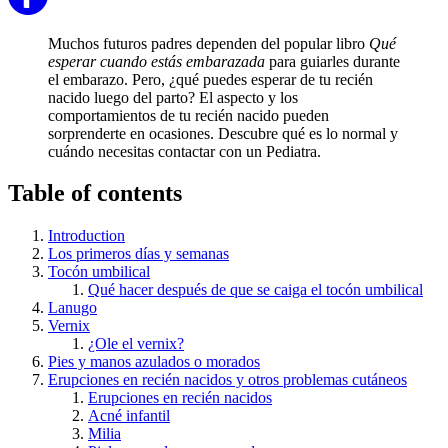
Muchos futuros padres dependen del popular libro
Qué
esperar cuando estás embarazada
para guiarles durante
el embarazo. Pero, ¿qué puedes esperar de tu recién
nacido luego del parto? El aspecto y los
comportamientos de tu recién nacido pueden
sorprenderte en ocasiones. Descubre qué es lo normal y
cuándo necesitas contactar con un Pediatra.
Table of contents
Introduction
Los primeros días y semanas
Tocón umbilical
Qué hacer después de que se caiga el tocón umbilical
Lanugo
Vernix
¿Ole el vernix?
Pies y manos azulados o morados
Erupciones en recién nacidos y otros problemas cutáneos
Erupciones en recién nacidos
Acné infantil
Milia