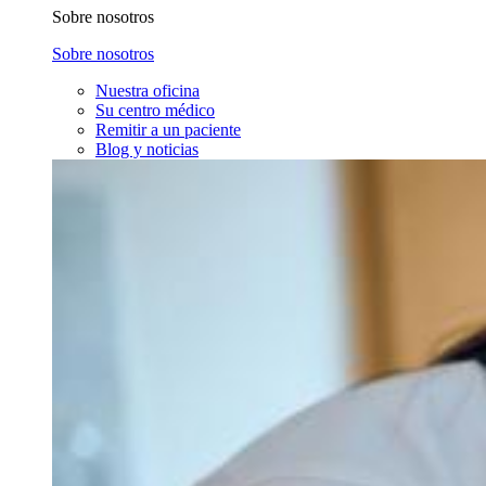
Sobre nosotros
Sobre nosotros
Nuestra oficina
Su centro médico
Remitir a un paciente
Blog y noticias