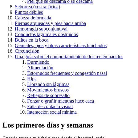
Piel que se descama o se descama
Seborrea (costra láctea)
Puntos débiles
Cabeza deformada
Piernas arqueadas y pies hacia arriba
Hemorragia subconjuntival
Conductos lagrimales obstruidos
Bultos en la boca
Genitales, ojos y otras características hinchados
Circuncisión
Una guía sobre el comportamiento de los recién nacidos
Durmiendo
Alimentación
Estornudos frecuentes y congestión nasal
Hips
Llorando sin lágrimas
Movimientos bruscos
Reflejos de sobresalto
Forzar o gruñir mientras hace caca
Falta de contacto visual
Interacción social mínima
Los primeros días y semanas