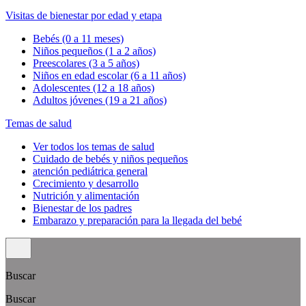
Visitas de bienestar por edad y etapa
Bebés (0 a 11 meses)
Niños pequeños (1 a 2 años)
Preescolares (3 a 5 años)
Niños en edad escolar (6 a 11 años)
Adolescentes (12 a 18 años)
Adultos jóvenes (19 a 21 años)
Temas de salud
Ver todos los temas de salud
Cuidado de bebés y niños pequeños
atención pediátrica general
Crecimiento y desarrollo
Nutrición y alimentación
Bienestar de los padres
Embarazo y preparación para la llegada del bebé
Buscar
Buscar