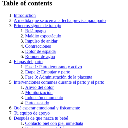
Table of contents
Introduction
A medida que se acerca la fecha prevista para parto
Primeros signos de trabajo
Relámpago
Maldito espectáculo
Impulso de anidar
Contracciones
Dolor de espalda
Romper de agua
Etapas del parto
Fase 1: Parto temprano y activo
Etapa 2: Empujar y parto
Fase 3: Administración de la placenta
Intervenciones comunes durante el parto y el parto
Alivio del dolor
Monitorización
Inducción o aumento
Parto asistido
Qué esperar emocional y físicamente
Tu equipo de apoyo
Después de que nazca tu bebé
Contacto piel con piel inmediata