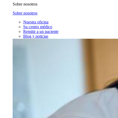
Sobre nosotros
Sobre nosotros
Nuestra oficina
Su centro médico
Remitir a un paciente
Blog y noticias