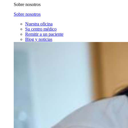
Sobre nosotros
Sobre nosotros
Nuestra oficina
Su centro médico
Remitir a un paciente
Blog y noticias