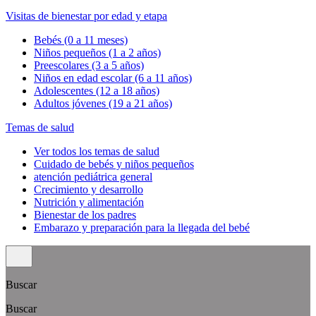
Visitas de bienestar por edad y etapa
Bebés (0 a 11 meses)
Niños pequeños (1 a 2 años)
Preescolares (3 a 5 años)
Niños en edad escolar (6 a 11 años)
Adolescentes (12 a 18 años)
Adultos jóvenes (19 a 21 años)
Temas de salud
Ver todos los temas de salud
Cuidado de bebés y niños pequeños
atención pediátrica general
Crecimiento y desarrollo
Nutrición y alimentación
Bienestar de los padres
Embarazo y preparación para la llegada del bebé
Buscar
Buscar