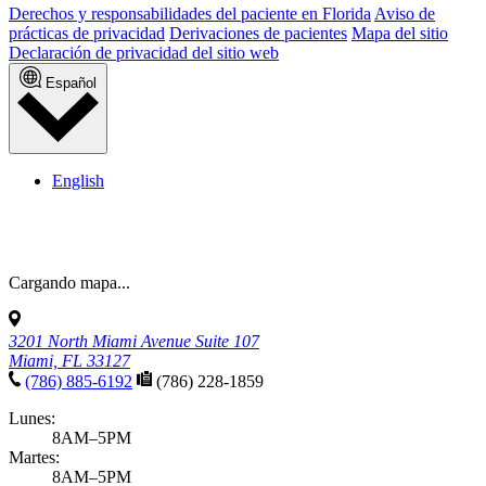
Derechos y responsabilidades del paciente en Florida
Aviso de
prácticas de privacidad
Derivaciones de pacientes
Mapa del sitio
Declaración de privacidad del sitio web
Español
English
Cargando mapa...
3201 North Miami Avenue Suite 107
Miami, FL 33127
(786) 885-6192
(786) 228-1859
Lunes:
8AM–5PM
Martes: