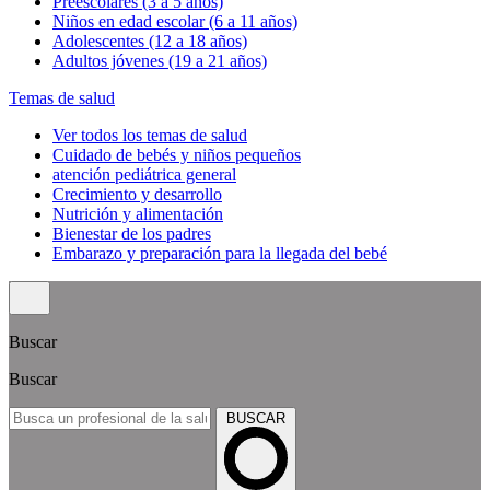
Preescolares (3 a 5 años)
Niños en edad escolar (6 a 11 años)
Adolescentes (12 a 18 años)
Adultos jóvenes (19 a 21 años)
Temas de salud
Ver todos los temas de salud
Cuidado de bebés y niños pequeños
atención pediátrica general
Crecimiento y desarrollo
Nutrición y alimentación
Bienestar de los padres
Embarazo y preparación para la llegada del bebé
Buscar
Buscar
BUSCAR