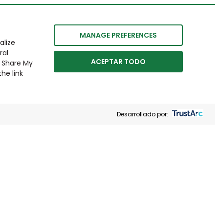
MANAGE PREFERENCES
alize
ral
ACEPTAR TODO
r Share My
he link
Desarrollado por: