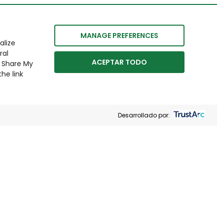
MANAGE PREFERENCES
alize
ral
ACEPTAR TODO
r Share My
he link
Desarrollado por: