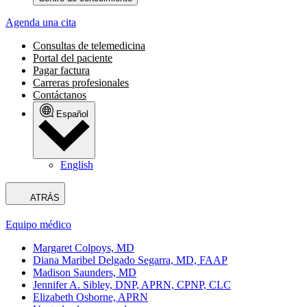
Agenda una cita
Consultas de telemedicina
Portal del paciente
Pagar factura
Carreras profesionales
Contáctanos
Español
English
ATRÁS
Equipo médico
Margaret Colpoys, MD
Diana Maribel Delgado Segarra, MD, FAAP
Madison Saunders, MD
Jennifer A. Sibley, DNP, APRN, CPNP, CLC
Elizabeth Osborne, APRN