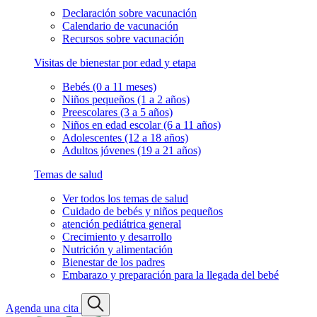
Declaración sobre vacunación
Calendario de vacunación
Recursos sobre vacunación
Visitas de bienestar por edad y etapa
Bebés (0 a 11 meses)
Niños pequeños (1 a 2 años)
Preescolares (3 a 5 años)
Niños en edad escolar (6 a 11 años)
Adolescentes (12 a 18 años)
Adultos jóvenes (19 a 21 años)
Temas de salud
Ver todos los temas de salud
Cuidado de bebés y niños pequeños
atención pediátrica general
Crecimiento y desarrollo
Nutrición y alimentación
Bienestar de los padres
Embarazo y preparación para la llegada del bebé
Agenda una cita