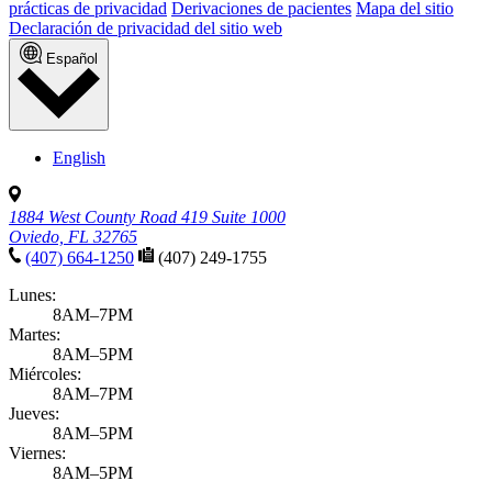
prácticas de privacidad
Derivaciones de pacientes
Mapa del sitio
Declaración de privacidad del sitio web
Español
English
1884 West County Road 419 Suite 1000
Oviedo, FL 32765
(407) 664-1250
(407) 249-1755
Lunes:
8AM–7PM
Martes:
8AM–5PM
Miércoles:
8AM–7PM
Jueves:
8AM–5PM
Viernes:
8AM–5PM