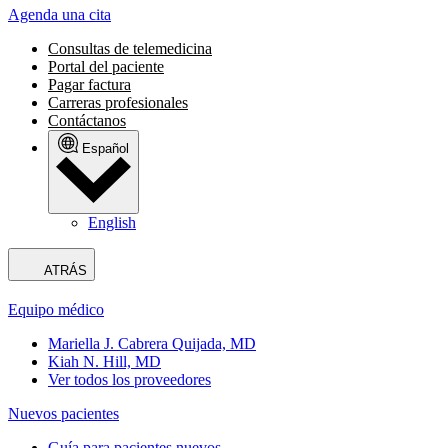
Agenda una cita
Consultas de telemedicina
Portal del paciente
Pagar factura
Carreras profesionales
Contáctanos
Español
English
ATRÁS
Equipo médico
Mariella J. Cabrera Quijada, MD
Kiah N. Hill, MD
Ver todos los proveedores
Nuevos pacientes
Guía para pacientes nuevos