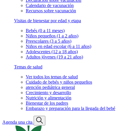
Declaración sobre vacunación
Calendario de vacunación
Recursos sobre vacunación
Visitas de bienestar por edad y etapa
Bebés (0 a 11 meses)
Niños pequeños (1 a 2 años)
Preescolares (3 a 5 años)
Niños en edad escolar (6 a 11 años)
Adolescentes (12 a 18 años)
Adultos jóvenes (19 a 21 años)
Temas de salud
Ver todos los temas de salud
Cuidado de bebés y niños pequeños
atención pediátrica general
Crecimiento y desarrollo
Nutrición y alimentación
Bienestar de los padres
Embarazo y preparación para la llegada del bebé
Agenda una cita