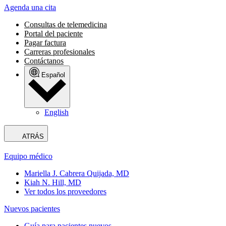
Agenda una cita
Consultas de telemedicina
Portal del paciente
Pagar factura
Carreras profesionales
Contáctanos
Español
English
ATRÁS
Equipo médico
Mariella J. Cabrera Quijada, MD
Kiah N. Hill, MD
Ver todos los proveedores
Nuevos pacientes
Guía para pacientes nuevos