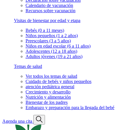
Declaración sobre vacunación
Calendario de vacunación
Recursos sobre vacunación
Visitas de bienestar por edad y etapa
Bebés (0 a 11 meses)
Niños pequeños (1 a 2 años)
Preescolares (3 a 5 años)
Niños en edad escolar (6 a 11 años)
Adolescentes (12 a 18 años)
Adultos jóvenes (19 a 21 años)
Temas de salud
Ver todos los temas de salud
Cuidado de bebés y niños pequeños
atención pediátrica general
Crecimiento y desarrollo
Nutrición y alimentación
Bienestar de los padres
Embarazo y preparación para la llegada del bebé
Agenda una cita