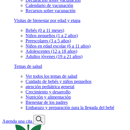
Declaración sobre vacunación
Calendario de vacunación
Recursos sobre vacunación
Visitas de bienestar por edad y etapa
Bebés (0 a 11 meses)
Niños pequeños (1 a 2 años)
Preescolares (3 a 5 años)
Niños en edad escolar (6 a 11 años)
Adolescentes (12 a 18 años)
Adultos jóvenes (19 a 21 años)
Temas de salud
Ver todos los temas de salud
Cuidado de bebés y niños pequeños
atención pediátrica general
Crecimiento y desarrollo
Nutrición y alimentación
Bienestar de los padres
Embarazo y preparación para la llegada del bebé
Agenda una cita