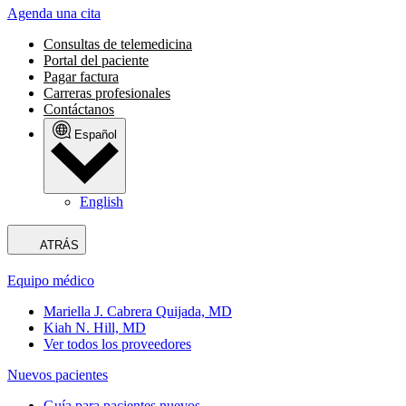
Agenda una cita
Consultas de telemedicina
Portal del paciente
Pagar factura
Carreras profesionales
Contáctanos
Español
English
ATRÁS
Equipo médico
Mariella J. Cabrera Quijada, MD
Kiah N. Hill, MD
Ver todos los proveedores
Nuevos pacientes
Guía para pacientes nuevos