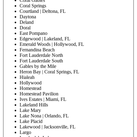
Coral Gables
Coral Springs
Courtland | Deltona, FL
Daytona
Deland
Doral
East Pompano
Edgewood | Lakeland, FL
Emerald Woods | Hollywood, FL
Fernandina Beach
Fort Lauderdale North
Fort Lauderdale South
Gables by the Mile
Heron Bay | Coral Springs, FL
Hialeah
Hollywood
Homestead
Homestead Pavilion
Ives Estates | Miami, FL
Lakeland Hills
Lake Mary
Lake Nona | Orlando, FL
Lake Placid
Lakewood | Jacksonville, FL
Largo