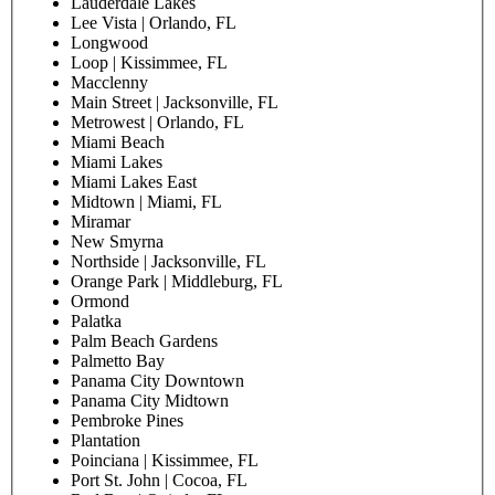
Lauderdale Lakes
Lee Vista | Orlando, FL
Longwood
Loop | Kissimmee, FL
Macclenny
Main Street | Jacksonville, FL
Metrowest | Orlando, FL
Miami Beach
Miami Lakes
Miami Lakes East
Midtown | Miami, FL
Miramar
New Smyrna
Northside | Jacksonville, FL
Orange Park | Middleburg, FL
Ormond
Palatka
Palm Beach Gardens
Palmetto Bay
Panama City Downtown
Panama City Midtown
Pembroke Pines
Plantation
Poinciana | Kissimmee, FL
Port St. John | Cocoa, FL