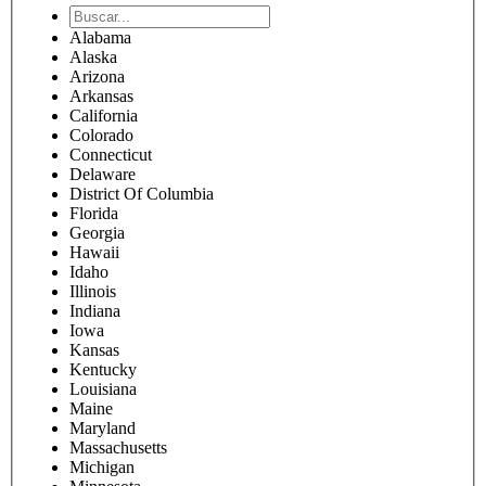
Alabama
Alaska
Arizona
Arkansas
California
Colorado
Connecticut
Delaware
District Of Columbia
Florida
Georgia
Hawaii
Idaho
Illinois
Indiana
Iowa
Kansas
Kentucky
Louisiana
Maine
Maryland
Massachusetts
Michigan