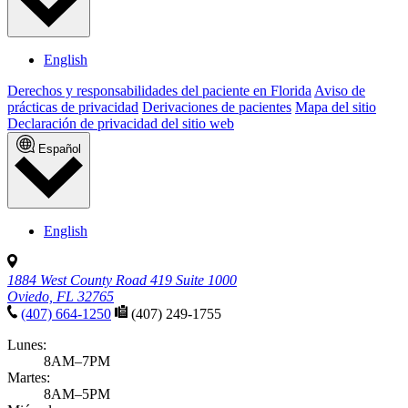
English
Derechos y responsabilidades del paciente en Florida
Aviso de
prácticas de privacidad
Derivaciones de pacientes
Mapa del sitio
Declaración de privacidad del sitio web
Español
English
1884 West County Road 419 Suite 1000
Oviedo, FL 32765
(407) 664-1250
(407) 249-1755
Lunes:
8AM–7PM
Martes:
8AM–5PM