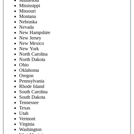
Minnesota
Mississippi
Missouri
Montana
Nebraska
Nevada
New Hampshire
New Jersey
New Mexico
New York
North Carolina
North Dakota
Ohio
Oklahoma
Oregon
Pennsylvania
Rhode Island
South Carolina
South Dakota
Tennessee
Texas
Utah
Vermont
Virginia
Washington