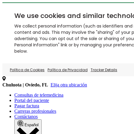
We use cookies and similar technol
We collect personal information (such as identifiers and i
content and ads. This may involve the "sharing" of your p
advertising. You can opt out of the sale or sharing of you
Personal Information" link or by managing your preferences
below.
Política de Cookies
Política de Privacidad
Tracker Details
Chuluota | Oviedo, FL
Elija otra ubicación
Consultas de telemedicina
Portal del paciente
Pagar factura
Carreras profesionales
Contáctanos
Español