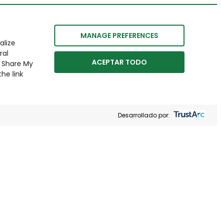
MANAGE PREFERENCES
alize
ral
ACEPTAR TODO
r Share My
he link
Desarrollado por: