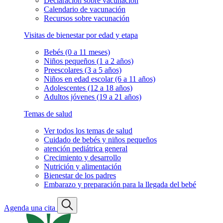
Declaración sobre vacunación
Calendario de vacunación
Recursos sobre vacunación
Visitas de bienestar por edad y etapa
Bebés (0 a 11 meses)
Niños pequeños (1 a 2 años)
Preescolares (3 a 5 años)
Niños en edad escolar (6 a 11 años)
Adolescentes (12 a 18 años)
Adultos jóvenes (19 a 21 años)
Temas de salud
Ver todos los temas de salud
Cuidado de bebés y niños pequeños
atención pediátrica general
Crecimiento y desarrollo
Nutrición y alimentación
Bienestar de los padres
Embarazo y preparación para la llegada del bebé
Agenda una cita