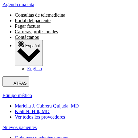
Agenda una cita
Consultas de telemedicina
Portal del paciente
Pagar factura
Carreras profesionales
Contáctanos
Español
English
ATRÁS
Equipo médico
Mariella J. Cabrera Quijada, MD
Kiah N. Hill, MD
Ver todos los proveedores
Nuevos pacientes
Guía para pacientes nuevos