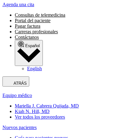
Agenda una cita
Consultas de telemedicina
Portal del paciente
Pagar factura
Carreras profesionales
Contáctanos
Español
English
ATRÁS
Equipo médico
Mariella J. Cabrera Quijada, MD
Kiah N. Hill, MD
Ver todos los proveedores
Nuevos pacientes
Guía para pacientes nuevos