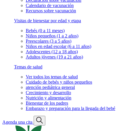
Declaración sobre vacunación
Calendario de vacunación
Recursos sobre vacunación
Visitas de bienestar por edad y etapa
Bebés (0 a 11 meses)
Niños pequeños (1 a 2 años)
Preescolares (3 a 5 años)
Niños en edad escolar (6 a 11 años)
Adolescentes (12 a 18 años)
Adultos jóvenes (19 a 21 años)
Temas de salud
Ver todos los temas de salud
Cuidado de bebés y niños pequeños
atención pediátrica general
Crecimiento y desarrollo
Nutrición y alimentación
Bienestar de los padres
Embarazo y preparación para la llegada del bebé
Agenda una cita