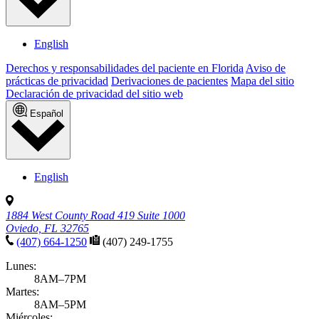
English
Derechos y responsabilidades del paciente en Florida
Aviso de
prácticas de privacidad
Derivaciones de pacientes
Mapa del sitio
Declaración de privacidad del sitio web
Español
English
1884 West County Road 419 Suite 1000
Oviedo, FL 32765
(407) 664-1250
(407) 249-1755
Lunes:
8AM–7PM
Martes:
8AM–5PM
Miércoles: