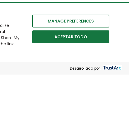
MANAGE PREFERENCES
alize
ral
ACEPTAR TODO
r Share My
he link
Desarrollado por: