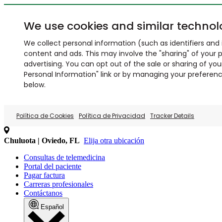
We use cookies and similar technol
We collect personal information (such as identifiers and i
content and ads. This may involve the "sharing" of your p
advertising. You can opt out of the sale or sharing of you
Personal Information" link or by managing your preferences
below.
Política de Cookies
Política de Privacidad
Tracker Details
Chuluota | Oviedo, FL
Elija otra ubicación
Consultas de telemedicina
Portal del paciente
Pagar factura
Carreras profesionales
Contáctanos
Español