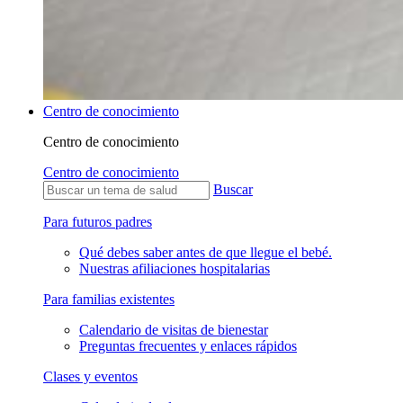
Centro de conocimiento
Centro de conocimiento
Centro de conocimiento
Buscar
Para futuros padres
Qué debes saber antes de que llegue el bebé.
Nuestras afiliaciones hospitalarias
Para familias existentes
Calendario de visitas de bienestar
Preguntas frecuentes y enlaces rápidos
Clases y eventos