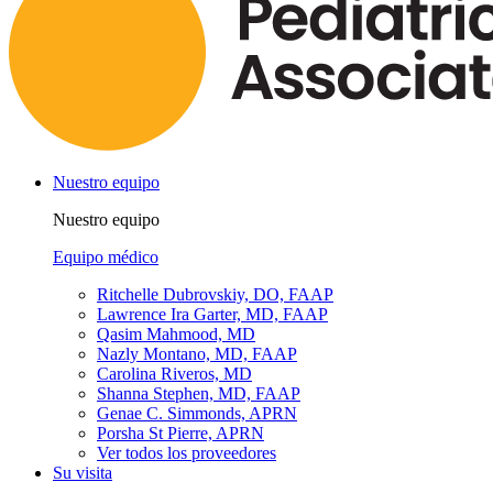
Nuestro equipo
Nuestro equipo
Equipo médico
Ritchelle Dubrovskiy, DO, FAAP
Lawrence Ira Garter, MD, FAAP
Qasim Mahmood, MD
Nazly Montano, MD, FAAP
Carolina Riveros, MD
Shanna Stephen, MD, FAAP
Genae C. Simmonds, APRN
Porsha St Pierre, APRN
Ver todos los proveedores
Su visita