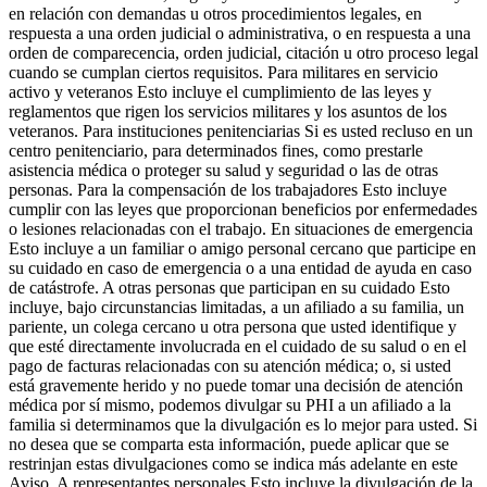
en relación con demandas u otros procedimientos legales, en
respuesta a una orden judicial o administrativa, o en respuesta a una
orden de comparecencia, orden judicial, citación u otro proceso legal
cuando se cumplan ciertos requisitos. Para militares en servicio
activo y veteranos Esto incluye el cumplimiento de las leyes y
reglamentos que rigen los servicios militares y los asuntos de los
veteranos. Para instituciones penitenciarias Si es usted recluso en un
centro penitenciario, para determinados fines, como prestarle
asistencia médica o proteger su salud y seguridad o las de otras
personas. Para la compensación de los trabajadores Esto incluye
cumplir con las leyes que proporcionan beneficios por enfermedades
o lesiones relacionadas con el trabajo. En situaciones de emergencia
Esto incluye a un familiar o amigo personal cercano que participe en
su cuidado en caso de emergencia o a una entidad de ayuda en caso
de catástrofe. A otras personas que participan en su cuidado Esto
incluye, bajo circunstancias limitadas, a un afiliado a su familia, un
pariente, un colega cercano u otra persona que usted identifique y
que esté directamente involucrada en el cuidado de su salud o en el
pago de facturas relacionadas con su atención médica; o, si usted
está gravemente herido y no puede tomar una decisión de atención
médica por sí mismo, podemos divulgar su PHI a un afiliado a la
familia si determinamos que la divulgación es lo mejor para usted. Si
no desea que se comparta esta información, puede aplicar que se
restrinjan estas divulgaciones como se indica más adelante en este
Aviso. A representantes personales Esto incluye la divulgación de la