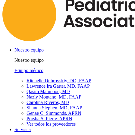
Nuestro equipo
Nuestro equipo
Equipo médico
Ritchelle Dubrovskiy, DO, FAAP
Lawrence Ira Garter, MD, FAAP
Qasim Mahmood, MD
Nazly Montano, MD, FAAP
Carolina Riveros, MD
Shanna Stephen, MD, FAAP
Genae C. Simmonds, APRN
Porsha St Pierre, APRN
Ver todos los proveedores
Su visita