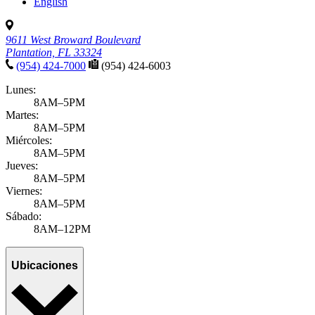
English
9611 West Broward Boulevard
Plantation, FL 33324
(954) 424-7000
(954) 424-6003
Lunes:
8AM–5PM
Martes:
8AM–5PM
Miércoles:
8AM–5PM
Jueves:
8AM–5PM
Viernes:
8AM–5PM
Sábado:
8AM–12PM
Ubicaciones