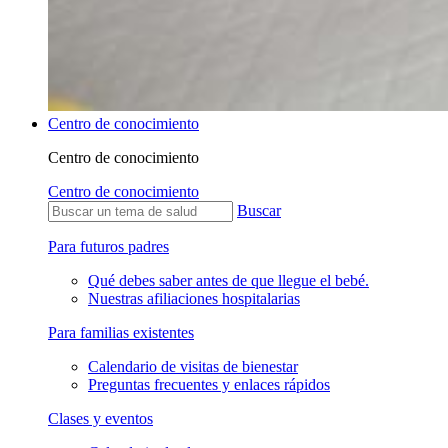
Centro de conocimiento
Centro de conocimiento
Centro de conocimiento
Buscar
Para futuros padres
Qué debes saber antes de que llegue el bebé.
Nuestras afiliaciones hospitalarias
Para familias existentes
Calendario de visitas de bienestar
Preguntas frecuentes y enlaces rápidos
Clases y eventos