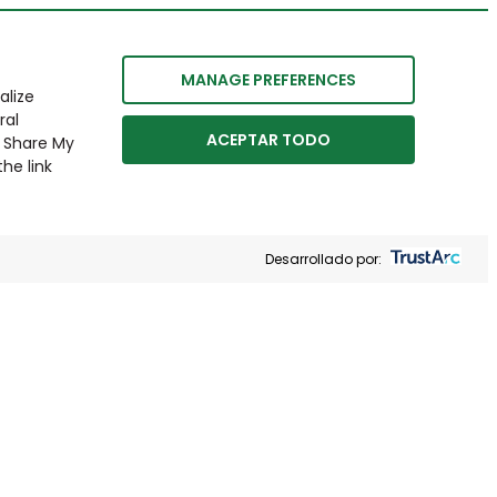
MANAGE PREFERENCES
alize
ral
ACEPTAR TODO
r Share My
he link
Desarrollado por: