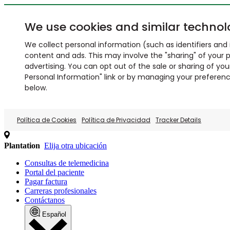
We use cookies and similar technol
We collect personal information (such as identifiers and i
content and ads. This may involve the "sharing" of your p
advertising. You can opt out of the sale or sharing of you
Personal Information" link or by managing your preferences
below.
Política de Cookies
Política de Privacidad
Tracker Details
Plantation
Elija otra ubicación
Consultas de telemedicina
Portal del paciente
Pagar factura
Carreras profesionales
Contáctanos
Español