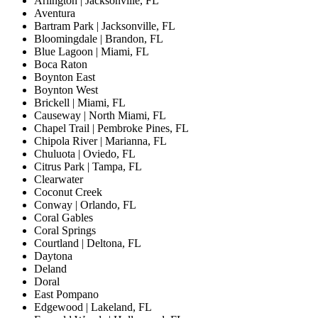
Arlington | Jacksonville, FL
Aventura
Bartram Park | Jacksonville, FL
Bloomingdale | Brandon, FL
Blue Lagoon | Miami, FL
Boca Raton
Boynton East
Boynton West
Brickell | Miami, FL
Causeway | North Miami, FL
Chapel Trail | Pembroke Pines, FL
Chipola River | Marianna, FL
Chuluota | Oviedo, FL
Citrus Park | Tampa, FL
Clearwater
Coconut Creek
Conway | Orlando, FL
Coral Gables
Coral Springs
Courtland | Deltona, FL
Daytona
Deland
Doral
East Pompano
Edgewood | Lakeland, FL