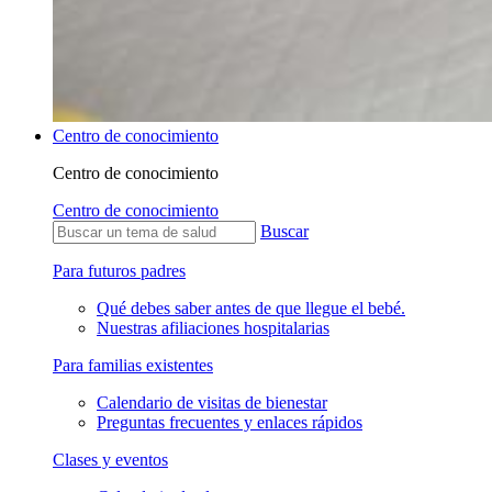
Centro de conocimiento
Centro de conocimiento
Centro de conocimiento
Buscar
Para futuros padres
Qué debes saber antes de que llegue el bebé.
Nuestras afiliaciones hospitalarias
Para familias existentes
Calendario de visitas de bienestar
Preguntas frecuentes y enlaces rápidos
Clases y eventos