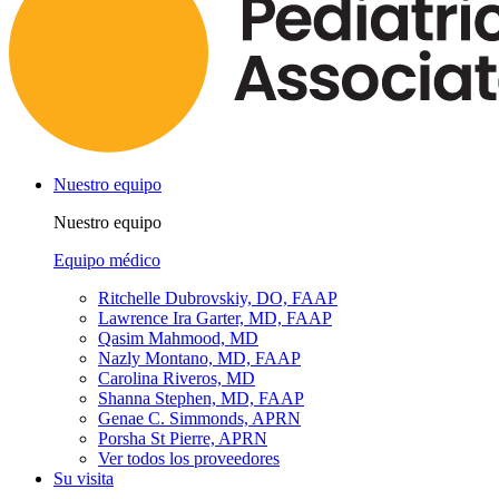
Nuestro equipo
Nuestro equipo
Equipo médico
Ritchelle Dubrovskiy, DO, FAAP
Lawrence Ira Garter, MD, FAAP
Qasim Mahmood, MD
Nazly Montano, MD, FAAP
Carolina Riveros, MD
Shanna Stephen, MD, FAAP
Genae C. Simmonds, APRN
Porsha St Pierre, APRN
Ver todos los proveedores
Su visita