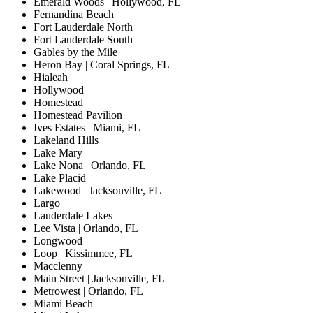
Emerald Woods | Hollywood, FL
Fernandina Beach
Fort Lauderdale North
Fort Lauderdale South
Gables by the Mile
Heron Bay | Coral Springs, FL
Hialeah
Hollywood
Homestead
Homestead Pavilion
Ives Estates | Miami, FL
Lakeland Hills
Lake Mary
Lake Nona | Orlando, FL
Lake Placid
Lakewood | Jacksonville, FL
Largo
Lauderdale Lakes
Lee Vista | Orlando, FL
Longwood
Loop | Kissimmee, FL
Macclenny
Main Street | Jacksonville, FL
Metrowest | Orlando, FL
Miami Beach