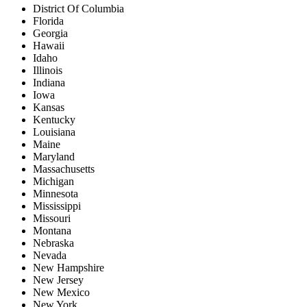
District Of Columbia
Florida
Georgia
Hawaii
Idaho
Illinois
Indiana
Iowa
Kansas
Kentucky
Louisiana
Maine
Maryland
Massachusetts
Michigan
Minnesota
Mississippi
Missouri
Montana
Nebraska
Nevada
New Hampshire
New Jersey
New Mexico
New York