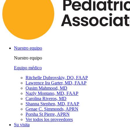
Nuestro equipo
Nuestro equipo
Equipo médico
Ritchelle Dubrovskiy, DO, FAAP
Lawrence Ira Garter, MD, FAAP
Qasim Mahmood, MD
Nazly Montano, MD, FAAP
Carolina Riveros, MD
Shanna Stephen, MD, FAAP
Genae C. Simmonds, APRN
Porsha St Pierre, APRN
Ver todos los proveedores
Su visita