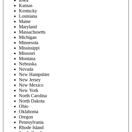
Iowa
Kansas
Kentucky
Louisiana
Maine
Maryland
Massachusetts
Michigan
Minnesota
Mississippi
Missouri
Montana
Nebraska
Nevada
New Hampshire
New Jersey
New Mexico
New York
North Carolina
North Dakota
Ohio
Oklahoma
Oregon
Pennsylvania
Rhode Island