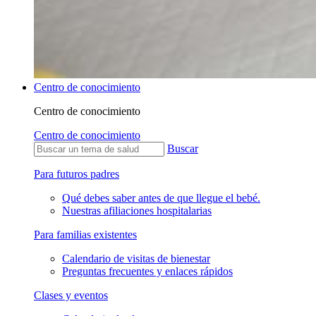
Centro de conocimiento
Centro de conocimiento
Centro de conocimiento
Buscar
Para futuros padres
Qué debes saber antes de que llegue el bebé.
Nuestras afiliaciones hospitalarias
Para familias existentes
Calendario de visitas de bienestar
Preguntas frecuentes y enlaces rápidos
Clases y eventos