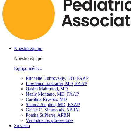
Nuestro equipo
Nuestro equipo
Equipo médico
Ritchelle Dubrovskiy, DO, FAAP
Lawrence Ira Garter, MD, FAAP
Qasim Mahmood, MD
Nazly Montano, MD, FAAP
Carolina Riveros, MD
Shanna Stephen, MD, FAAP
Genae C. Simmonds, APRN
Porsha St Pierre, APRN
Ver todos los proveedores
Su visita