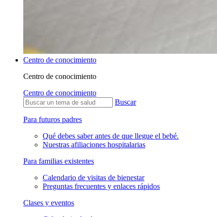
Centro de conocimiento
Centro de conocimiento
Centro de conocimiento
Buscar
Para futuros padres
Qué debes saber antes de que llegue el bebé.
Nuestras afiliaciones hospitalarias
Para familias existentes
Calendario de visitas de bienestar
Preguntas frecuentes y enlaces rápidos
Clases y eventos