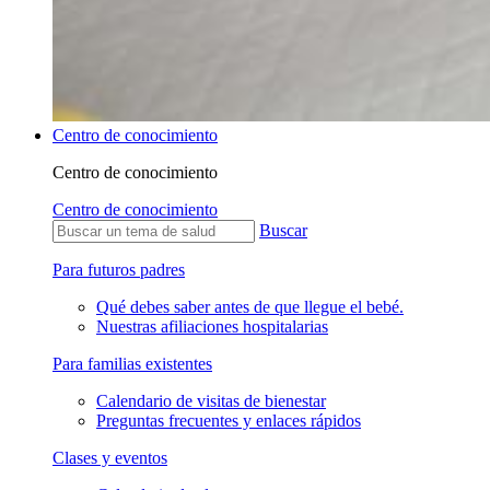
Centro de conocimiento
Centro de conocimiento
Centro de conocimiento
Buscar
Para futuros padres
Qué debes saber antes de que llegue el bebé.
Nuestras afiliaciones hospitalarias
Para familias existentes
Calendario de visitas de bienestar
Preguntas frecuentes y enlaces rápidos
Clases y eventos