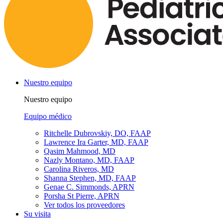
Nuestro equipo
Nuestro equipo
Equipo médico
Ritchelle Dubrovskiy, DO, FAAP
Lawrence Ira Garter, MD, FAAP
Qasim Mahmood, MD
Nazly Montano, MD, FAAP
Carolina Riveros, MD
Shanna Stephen, MD, FAAP
Genae C. Simmonds, APRN
Porsha St Pierre, APRN
Ver todos los proveedores
Su visita