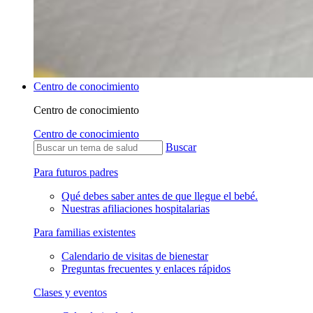
Centro de conocimiento
Centro de conocimiento
Centro de conocimiento
Buscar
Para futuros padres
Qué debes saber antes de que llegue el bebé.
Nuestras afiliaciones hospitalarias
Para familias existentes
Calendario de visitas de bienestar
Preguntas frecuentes y enlaces rápidos
Clases y eventos