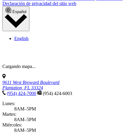
Declaración de privacidad del sitio web
Español
English
9611 West Broward Boulevard
Plantation, FL 33324
(954) 424-7000
(954) 424-6003
Lunes:
8AM–5PM
Martes:
8AM–5PM
Miércoles:
8AM–5PM
Jueves:
8AM–5PM
Viernes:
8AM–5PM
Sábado: