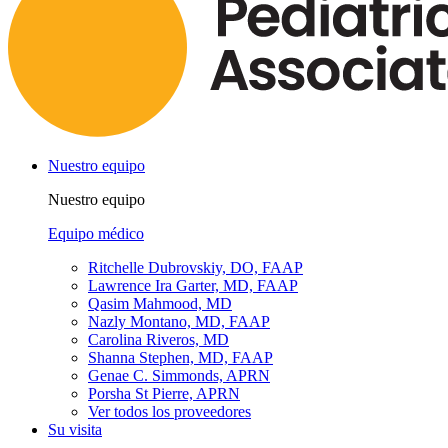
Nuestro equipo
Nuestro equipo
Equipo médico
Ritchelle Dubrovskiy, DO, FAAP
Lawrence Ira Garter, MD, FAAP
Qasim Mahmood, MD
Nazly Montano, MD, FAAP
Carolina Riveros, MD
Shanna Stephen, MD, FAAP
Genae C. Simmonds, APRN
Porsha St Pierre, APRN
Ver todos los proveedores
Su visita