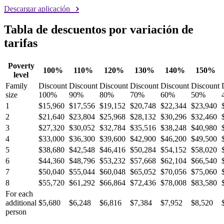
Descargar aplicación
Tabla de descuentos por variación de
tarifas
Poverty
100%
110%
120%
130%
140%
150%
level
Family
Discount
Discount
Discount
Discount
Discount
Discount
size
100%
90%
80%
70%
60%
50%
1
$15,960
$17,556
$19,152
$20,748
$22,344
$23,940
2
$21,640
$23,804
$25,968
$28,132
$30,296
$32,460
3
$27,320
$30,052
$32,784
$35,516
$38,248
$40,980
4
$33,000
$36,300
$39,600
$42,900
$46,200
$49,500
5
$38,680
$42,548
$46,416
$50,284
$54,152
$58,020
6
$44,360
$48,796
$53,232
$57,668
$62,104
$66,540
7
$50,040
$55,044
$60,048
$65,052
$70,056
$75,060
8
$55,720
$61,292
$66,864
$72,436
$78,008
$83,580
For each
additional
$5,680
$6,248
$6,816
$7,384
$7,952
$8,520
person