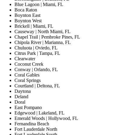
Blue Lagoon | Miami, FL
Boca Raton
Boynton East
Boynton West
Brickell | Miami, FL
Causeway | North Miami, FL
Chapel Trail | Pembroke Pines, FL
Chipola River | Marianna, FL
Chuluota | Oviedo, FL
Citrus Park | Tampa, FL
Clearwater
Coconut Creek
Conway | Orlando, FL
Coral Gables
Coral Springs
Courtland | Deltona, FL
Daytona
Deland
Doral
East Pompano
Edgewood | Lakeland, FL
Emerald Woods | Hollywood, FL
Fernandina Beach
Fort Lauderdale North
Fort Lauderdale South