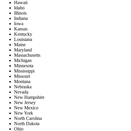
Hawaii
Idaho
Illinois
Indiana
Iowa
Kansas
Kentucky
Louisiana
Maine
Maryland
Massachusetts
Michigan
Minnesota
Mississippi
Missouri
Montana
Nebraska
Nevada
New Hampshire
New Jersey
New Mexico
New York
North Carolina
North Dakota
Ohio