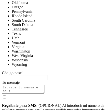
Oklahoma
Oregon
Pennsylvania
Rhode Island
South Carolina
South Dakota
Tennessee
Texas
Utah
Vermont
Virginia
Washington
West Virginia
Wisconsin
Wyoming
Código postal
Tu mensaje
Regríbate para SMS:
(OPCIONAL) Al introducir mi número de
celular y marcar esta casilla acepto recibir mensajes importantes de